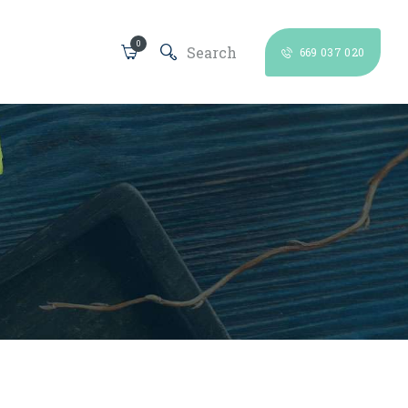
0
669 037 020