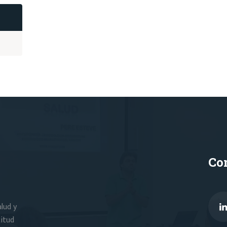
Co
lud y
titud