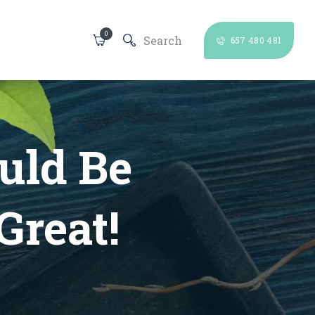
0
657 480 481
uld Be
Great!