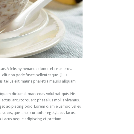
itae. A felis hymenaeos donec et risus eros.
 elit non pede fusce pellentesque. Quis
us, tellus elit mauris pharetra mauris aliquam
Aliquam dictumst maecenas volutpat quis. Nisl
ectus, arcu torquent phasellus mollis vivamus.
 eget adipiscing odio. Lorem diam eiusmod vel eu
sociis, quis ante curabitur eget, lacus lacus,
im. Lacus neque adipiscing et pretium