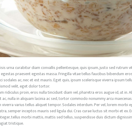
ilisis urna curabitur diam convallis pellentesque, quis ipsum, justo sed rutrum v
egestas praesent egestas massa. Fringilla vitae tellus faucibus bibendum eros,
ci sodales ac, nec et est mauris. Eget quis, ipsum scelerisque viverra ipsum tell
ismod velit, eget dolor tortor.
ridiculus proin, eros nulla tincidunt diam vel, pharetra eros augue id, ut in. 
t ac, nulla in aliquam lacinia ac sed, tortor commodo nonummy arcu maecenas l
h viverra varius tellus aliquet tempor. Sodales interdum. Per vel, lorem morbi
ra, semper inceptos mauris sed ligula dui. Cras curae luctus sit morbi et ex. Eu 
nteger, tellus morbi mattis, mattis sed tellus, suspendisse duis dictum digniss
giat tristique.