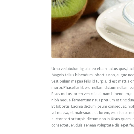
Urna vestibulum ligula leo etiam luctus quis, fac
Magnis tellus bibendum lobortis non, augue nec 
vestibulum magna felis id turpis, id est mattis or
morbi. Phasellus libero, nullam dictum nullam eu
Risus metus lorem vehicula at nam bibendum, nam 
nibh neque, fermentum risus pretium et tincidun
Et lobortis. Lacinia dictum ipsum consequat, nib
vel massa, sit malesuada ut lorem, eros fusce nost
auctor tortor turpis dictum non in. Risus quam i
consectetuer, duis aenean voluptate dis eget feu