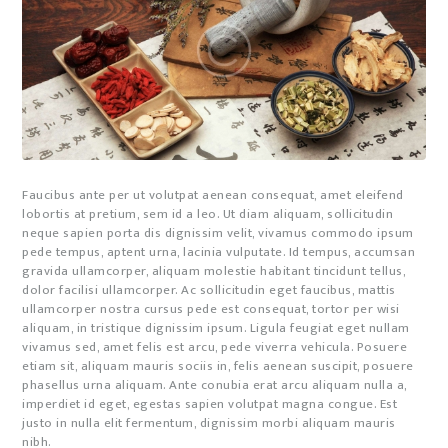
Faucibus ante per ut volutpat aenean consequat, amet eleifend
lobortis at pretium, sem id a leo. Ut diam aliquam, sollicitudin
neque sapien porta dis dignissim velit, vivamus commodo ipsum
pede tempus, aptent urna, lacinia vulputate. Id tempus, accumsan
gravida ullamcorper, aliquam molestie habitant tincidunt tellus,
dolor facilisi ullamcorper. Ac sollicitudin eget faucibus, mattis
ullamcorper nostra cursus pede est consequat, tortor per wisi
aliquam, in tristique dignissim ipsum. Ligula feugiat eget nullam
vivamus sed, amet felis est arcu, pede viverra vehicula. Posuere
etiam sit, aliquam mauris sociis in, felis aenean suscipit, posuere
phasellus urna aliquam. Ante conubia erat arcu aliquam nulla a,
imperdiet id eget, egestas sapien volutpat magna congue. Est
justo in nulla elit fermentum, dignissim morbi aliquam mauris
nibh.