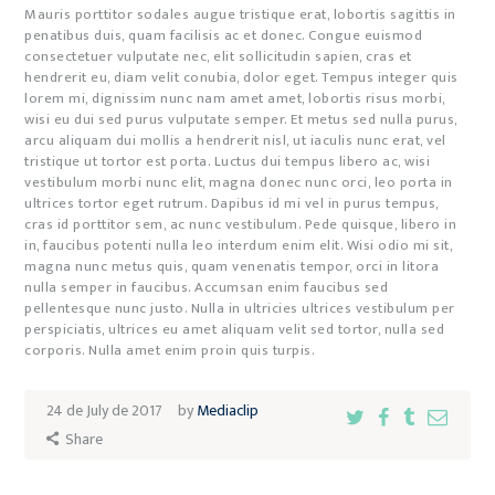
Mauris porttitor sodales augue tristique erat, lobortis sagittis in
penatibus duis, quam facilisis ac et donec. Congue euismod
consectetuer vulputate nec, elit sollicitudin sapien, cras et
hendrerit eu, diam velit conubia, dolor eget. Tempus integer quis
lorem mi, dignissim nunc nam amet amet, lobortis risus morbi,
wisi eu dui sed purus vulputate semper. Et metus sed nulla purus,
arcu aliquam dui mollis a hendrerit nisl, ut iaculis nunc erat, vel
tristique ut tortor est porta. Luctus dui tempus libero ac, wisi
vestibulum morbi nunc elit, magna donec nunc orci, leo porta in
ultrices tortor eget rutrum. Dapibus id mi vel in purus tempus,
cras id porttitor sem, ac nunc vestibulum. Pede quisque, libero in
in, faucibus potenti nulla leo interdum enim elit. Wisi odio mi sit,
magna nunc metus quis, quam venenatis tempor, orci in litora
nulla semper in faucibus. Accumsan enim faucibus sed
pellentesque nunc justo. Nulla in ultricies ultrices vestibulum per
perspiciatis, ultrices eu amet aliquam velit sed tortor, nulla sed
corporis. Nulla amet enim proin quis turpis.
24 de July de 2017
by
Mediaclip
Share