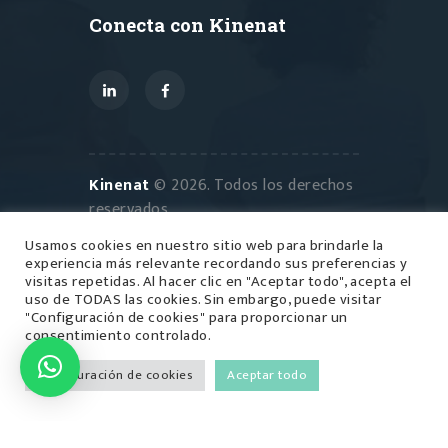
Conecta con Kinenat
Kinenat
© 2026. Todos los derechos
reservados.
Usamos cookies en nuestro sitio web para brindarle la
experiencia más relevante recordando sus preferencias y
visitas repetidas. Al hacer clic en "Aceptar todo", acepta el
uso de TODAS las cookies. Sin embargo, puede visitar
Política de privacidad
/
"Configuración de cookies" para proporcionar un
consentimiento controlado.
Política de devoluciones
/
Términos y Condiciones
Configuración de cookies
Aceptar todo