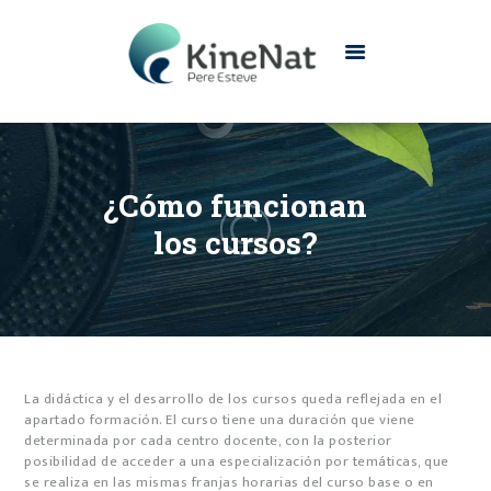
INICIO
CONÓCENOS
¿Cómo funcionan
SERVICIOS
los cursos?
CONTACTO
La didáctica y el desarrollo de los cursos queda reflejada en el
apartado formación. El curso tiene una duración que viene
determinada por cada centro docente, con la posterior
posibilidad de acceder a una especialización por temáticas, que
se realiza en las mismas franjas horarias del curso base o en