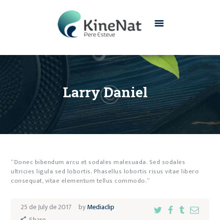
INICIO
CONÓCENOS
Larry Daniel
SERVICIOS
CONTACTO
“Donec bibendum arcu et sodales malesuada. Sed sodales
ultricies ligula sed lobortis. Phasellus lobortis risus vitae libero
consequat, vitae elementum tellus commodo.”
25 de July de 2017
by
Mediaclip
Share